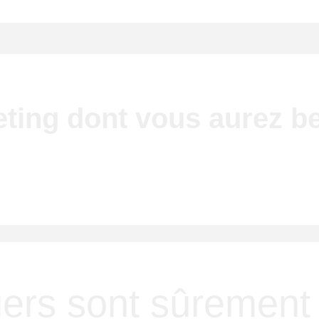
eting dont vous aurez b
ospects
gers sont sûremen