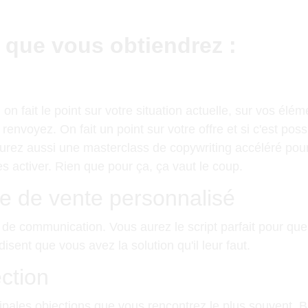
 que vous obtiendrez :
n fait le point sur votre situation actuelle, sur vos élé
nvoyez. On fait un point sur votre offre et si c'est possi
aurez aussi une masterclass de copywriting accéléré pou
s activer. Rien que pour ça, ça vaut le coup.
e de vente personnalisé
s de communication. Vous aurez le script parfait pour q
isent que vous avez la solution qu'il leur faut.
ction
ncipales objections que vous rencontrez le plus souvent. B