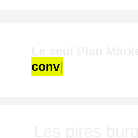
Le seul Plan Mark
convaincre vos pr
Les pires bur