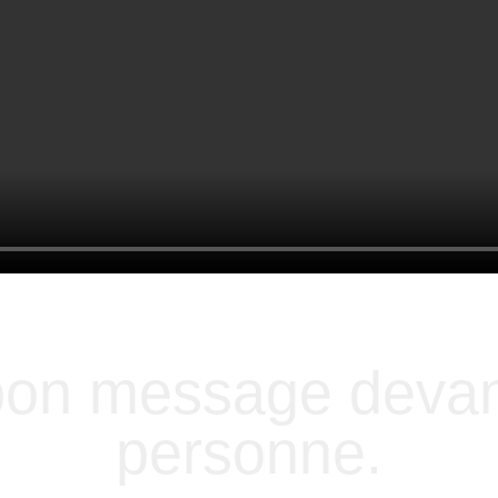
 bon message devan
personne.